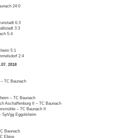
unach 24:0
unstadt 6:3
allstadt 3:3
ach 5:4
heim 5:1
melsdorf 2:4
.07. 2018
t – TC Baunach
sheim – TC Baunach
ch Aschaffenburg II – TC Baunach
gersmühle – TC Baunach II
 – SpVgg Eggolsheim
 TC Baunach
C Ebing