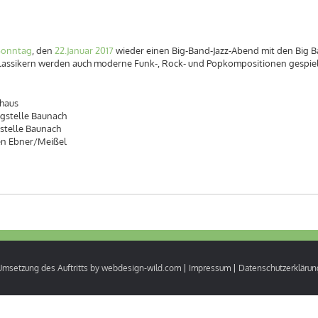
Sonntag
, den
22.Januar 2017
wieder einen Big-Band-Jazz-Abend mit den Big B
assikern werden auch moderne Funk-, Rock- und Popkompositionen gespiel
rhaus
gstelle Baunach
stelle Baunach
en Ebner/Meißel
Umsetzung des Auftritts by webdesign-wild.com
|
Impressum
|
Datenschutzerklärun